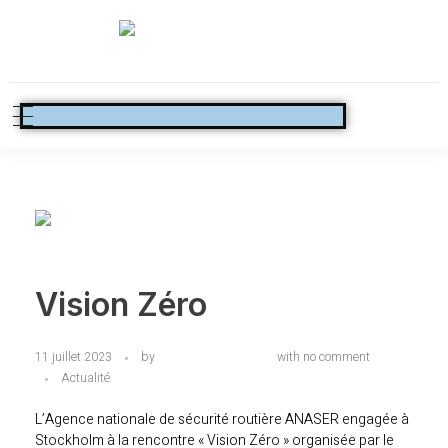
ANASER - Sénégal (Agence nationale de Sécurité routière )
Kaaraange yoon sunu yitte
Vision Zéro
11 juillet 2023
by
Amath Bocar WANE
with
no comment
Actualité
L’Agence nationale de sécurité routière ANASER engagée à
Stockholm à la rencontre « Vision Zéro » organisée par le