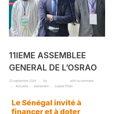
11IEME ASSEMBLEE
GENERAL DE L’OSRAO
20 septembre 2024
by
anaser_admin
with
no comment
Actualité
événement
Galerie Photo
Le Sénégal invité à
financer et à doter