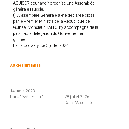
AGUISER pour avoir organisé une Assemblée
générale réussie.
t) L’Assemblée Générale a été déclarée close
par le Premier Ministre de la République de
Guinée, Monsieur BAH Oury accompagné de la
plus haute délégation du Gouvernement
guinéen.
Fait à Conakry, ce 5 juillet 2024
Articles similaires
Cérémonie de clôture du
SÉCURITÉ ROUTIÈRE
Congrès régional sur la
MONDIALE:Le Directeur
sécurité routière
Général Atoumane SY à la
14 mars 2023
tribune des Nations Unies
Dans "événement"
28 juillet 2026
Dans "Actualité"
Congrès régional sur les
données de mortalité
routière