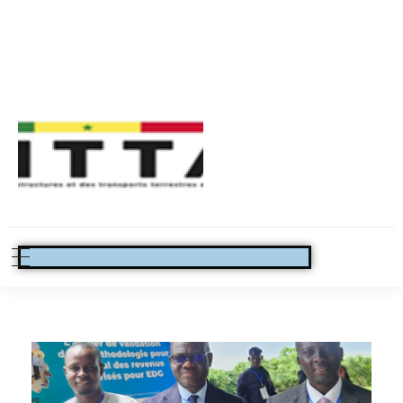
ANASER - Sénégal (Agence nationale de Sécurité routière )
Kaaraange yoon sunu yitte